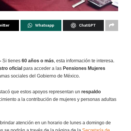
itter
Whatsapp
ChatGPT
-
Si tienes
60 años o más
, esta información te interesa.
stro oficial
para acceder a las
Pensiones Mujeres
ramas sociales del Gobierno de México.
estacó que estos apoyos representan un
respaldo
imiento a la contribución de mujeres y personas adultas
 brindar atención en un horario de lunes a domingo de
es se podrán a través de la página de la
Secretaría de