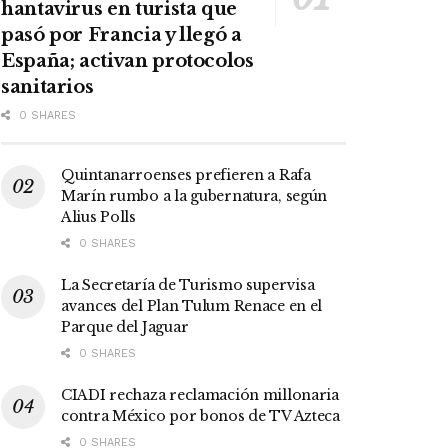
hantavirus en turista que
pasó por Francia y llegó a
España; activan protocolos
sanitarios
0 SHARES
Quintanarroenses prefieren a Rafa
Marín rumbo a la gubernatura, según
Alius Polls
0 SHARES
La Secretaría de Turismo supervisa
avances del Plan Tulum Renace en el
Parque del Jaguar
0 SHARES
CIADI rechaza reclamación millonaria
contra México por bonos de TV Azteca
0 SHARES