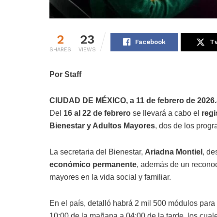
2
23
Facebook
Tw
SHARES
VIEWS
Por Staff
CIUDAD DE MÉXICO, a 11 de febrero de 2026.
Del
16 al 22 de febrero
se llevará a cabo el
regi
Bienestar y Adultos Mayores
, dos de los prog
La secretaria del Bienestar,
Ariadna Montiel
, d
económico permanente
, además de un reconoc
mayores en la vida social y familiar.
En el país, detalló habrá 2 mil 500 módulos para
10:00 de la mañana a 04:00 de la tarde, los cual