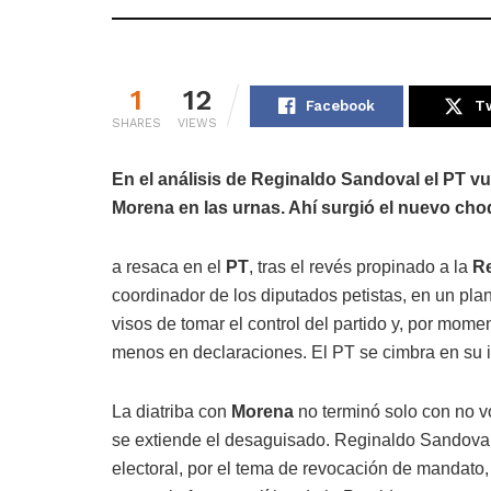
1
12
Facebook
Tw
SHARES
VIEWS
En el análisis de Reginaldo Sandoval el PT vu
Morena en las urnas. Ahí surgió el nuevo ch
a resaca en el
PT
, tras el revés propinado a la
Re
coordinador de los diputados petistas, en un p
visos de tomar el control del partido y, por mome
menos en declaraciones. El PT se cimbra en su in
La diatriba con
Morena
no terminó solo con no vo
se extiende el desaguisado. Reginaldo Sandoval, 
electoral, por el tema de revocación de mandato, 