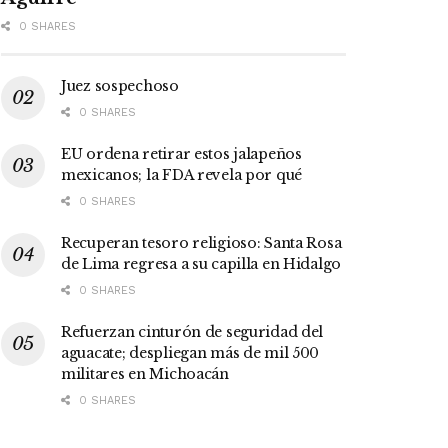
0 SHARES
Juez sospechoso
0 SHARES
EU ordena retirar estos jalapeños
mexicanos; la FDA revela por qué
0 SHARES
Recuperan tesoro religioso: Santa Rosa
de Lima regresa a su capilla en Hidalgo
0 SHARES
Refuerzan cinturón de seguridad del
aguacate; despliegan más de mil 500
militares en Michoacán
0 SHARES