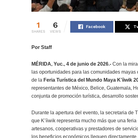
1
6
Facebook
Tw
SHARES
VIEWS
Por Staff
MÉRIDA, Yuc., 4 de junio de 2026.-
Con la mirad
las oportunidades para las comunidades mayas d
de la
Feria Turística del Mundo Maya K’íiwik 2
representantes de México, Belice, Guatemala, Ho
conjunta de promoción turística, desarrollo sosten
Durante la apertura del evento, la secretaria de 
que K’íiwik representa mucho más que una feria
artesanos, cooperativas y prestadores de servici
los beneficios económicos lleguen directamente 