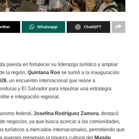
itter
Whatsapp
ChatGPT
a puesta en fortalecer su liderazgo turístico y ampliar
e la región,
Quintana Roo
se sumó a la inauguración
026
, un encuentro internacional que reúne a
nduras y El Salvador para impulsar una estrategia
ible e integración regional.
Turismo federal,
Josefina Rodríguez Zamora
, destacó
 de negocios, ya que busca acercar a las comunidades,
os turísticos a mercados internacionales, permitiendo que
a quienes preservan la riqueza cultural del
Mundo