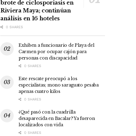
brote de ciclosporiasis en
Riviera Maya; continúan
análisis en 16 hoteles
0 SHARES
Exhiben a funcionario de Playa del
Carmen por ocupar cajón para
personas con discapacidad
0 SHARES
Este rescate preocupó a los
especialistas; mono saraguato pesaba
apenas cuatro kilos
0 SHARES
¿Qué pasó con la cuadrilla
desaparecida en Bacalar? Ya fueron
localizados con vida
0 SHARES