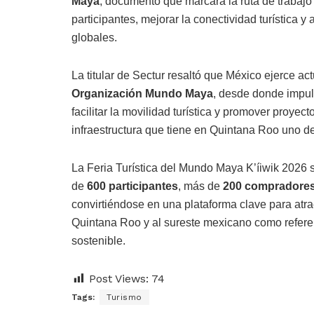
Maya
, documento que marcará la ruta de trabajo 
participantes, mejorar la conectividad turística 
globales.
La titular de Sectur resaltó que México ejerce a
Organización Mundo Maya
, desde donde impuls
facilitar la movilidad turística y promover proyec
infraestructura que tiene en Quintana Roo uno d
La Feria Turística del Mundo Maya K’íiwik 2026 s
de
600 participantes
, más de
200 compradores
convirtiéndose en una plataforma clave para atra
Quintana Roo y al sureste mexicano como referen
sostenible.
Post Views:
74
Tags:
Turismo