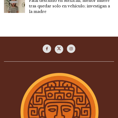
Fatal descuido en Mexicali, menor muere
tras quedar solo en vehículo; investigan a
la madre