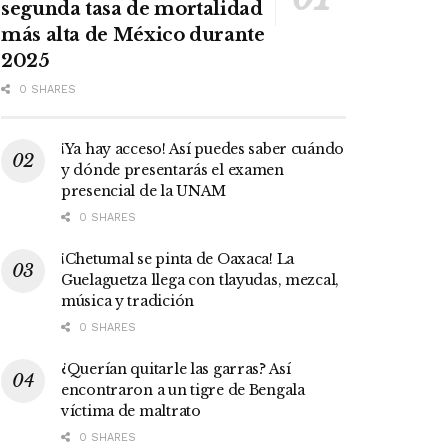
segunda tasa de mortalidad
más alta de México durante
2025
0 SHARES
¡Ya hay acceso! Así puedes saber cuándo
y dónde presentarás el examen
presencial de la UNAM
0 SHARES
¡Chetumal se pinta de Oaxaca! La
Guelaguetza llega con tlayudas, mezcal,
música y tradición
0 SHARES
¿Querían quitarle las garras? Así
encontraron a un tigre de Bengala
víctima de maltrato
0 SHARES