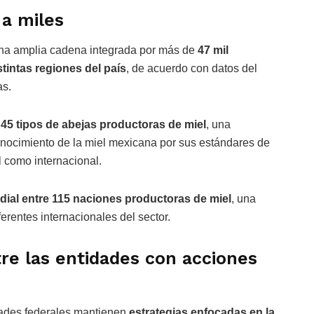
 a miles
una amplia cadena integrada por más de
47 mil
tintas regiones del país
, de acuerdo con datos del
as.
n
45 tipos de abejas productoras de miel
, una
onocimiento de la miel mexicana por sus estándares de
l como internacional.
dial entre 115 naciones productoras de miel
, una
ferentes internacionales del sector.
re las entidades con acciones
dades federales mantienen
estrategias enfocadas en la