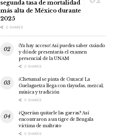
segunda tasa de mortalidad
más alta de México durante
2025
0 SHARES
¡Ya hay acceso! Así puedes saber cuándo
y dónde presentarás el examen
presencial de la UNAM
0 SHARES
¡Chetumal se pinta de Oaxaca! La
Guelaguetza llega con tlayudas, mezcal,
música y tradición
0 SHARES
¿Querían quitarle las garras? Así
encontraron a un tigre de Bengala
víctima de maltrato
0 SHARES