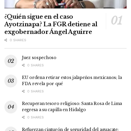
¿Quién sigue en el caso
Ayotzinapa? La FGR detiene al
exgobernador Ángel Aguirre
0 SHARES
Juez sospechoso
0 SHARES
EU ordena retirar estos jalapeños mexicanos; la
FDA revela por qué
0 SHARES
Recuperan tesoro religioso: Santa Rosa de Lima
regresa a su capilla en Hidalgo
0 SHARES
Refuerzan cinturón de seguridad del aguacate;