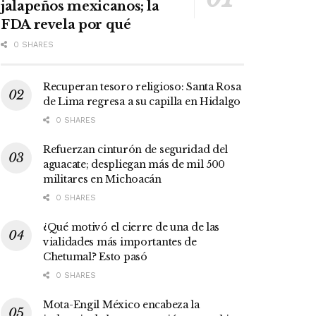
jalapeños mexicanos; la
FDA revela por qué
0 SHARES
Recuperan tesoro religioso: Santa Rosa
de Lima regresa a su capilla en Hidalgo
0 SHARES
Refuerzan cinturón de seguridad del
aguacate; despliegan más de mil 500
militares en Michoacán
0 SHARES
¿Qué motivó el cierre de una de las
vialidades más importantes de
Chetumal? Esto pasó
0 SHARES
Mota-Engil México encabeza la