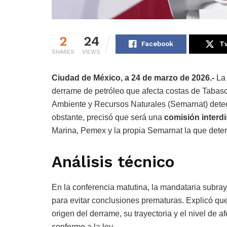
2
24
Facebook
Tw
SHARES
VIEWS
Ciudad de México, a 24 de marzo de 2026.-
La
derrame de petróleo que afecta costas de Tabasco
Ambiente y Recursos Naturales (Semarnat) dete
obstante, precisó que será una
comisión interdi
Marina, Pemex y la propia Semarnat la que deter
Análisis técnico
En la conferencia matutina, la mandataria subrayó
para evitar conclusiones prematuras. Explicó que 
origen del derrame, su trayectoria y el nivel de 
conforme a la ley.