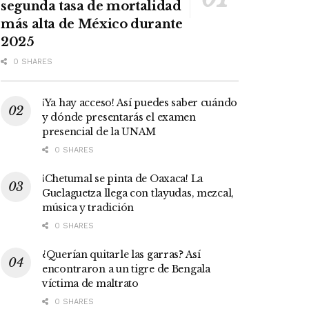
segunda tasa de mortalidad
más alta de México durante
2025
0 SHARES
¡Ya hay acceso! Así puedes saber cuándo
y dónde presentarás el examen
presencial de la UNAM
0 SHARES
¡Chetumal se pinta de Oaxaca! La
Guelaguetza llega con tlayudas, mezcal,
música y tradición
0 SHARES
¿Querían quitarle las garras? Así
encontraron a un tigre de Bengala
víctima de maltrato
0 SHARES