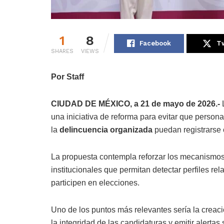
1
8
Facebook
Tw
SHARES
VIEWS
Por Staff
CIUDAD DE MÉXICO, a 21 de mayo de 2026.-
L
una iniciativa de reforma para evitar que person
la
delincuencia organizada
puedan registrarse
La propuesta contempla reforzar los mecanismos
institucionales que permitan detectar perfiles r
participen en elecciones.
Uno de los puntos más relevantes sería la creac
la integridad de las candidaturas y emitir alertas