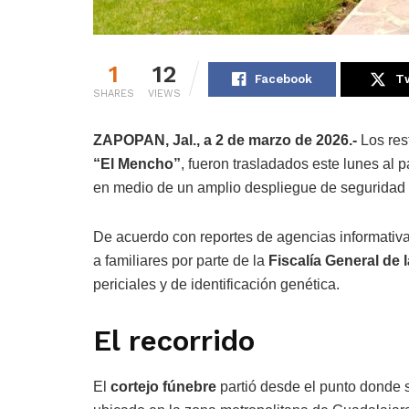
1
12
Facebook
Tw
SHARES
VIEWS
ZAPOPAN, Jal., a 2 de marzo de 2026.-
Los re
“El Mencho”
, fueron trasladados este lunes al 
en medio de un amplio despliegue de segurida
De acuerdo con reportes de agencias informativas
a familiares por parte de la
Fiscalía General de 
periciales y de identificación genética.
El recorrido
El
cortejo fúnebre
partió desde el punto donde s