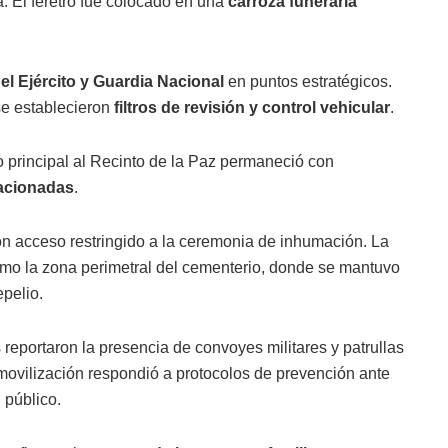
. El féretro fue colocado en una
carroza funeraria
el Ejército y Guardia Nacional
en puntos estratégicos.
se establecieron
filtros de revisión y control vehicular
.
o principal al Recinto de la Paz permaneció con
tacionadas
.
 con acceso restringido a la ceremonia de inhumación. La
 como la zona perimetral del cementerio, donde se mantuvo
pelio.
 reportaron la presencia de convoyes militares y patrullas
 movilización respondió a protocolos de prevención ante
 público.