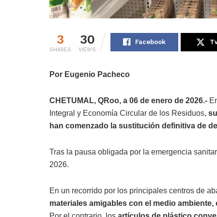
3
30
Facebook
Tw
SHARES
VIEWS
Por Eugenio Pacheco
CHETUMAL, QRoo, a 06 de enero de 2026.-
En
Integral y Economía Circular de los Residuos,
su
han comenzado la sustitución definitiva de d
Tras la pausa obligada por la emergencia sanitar
2026.
En un recorrido por los principales centros de ab
materiales amigables con el medio ambiente, 
Por el contrario, los
artículos de plástico con