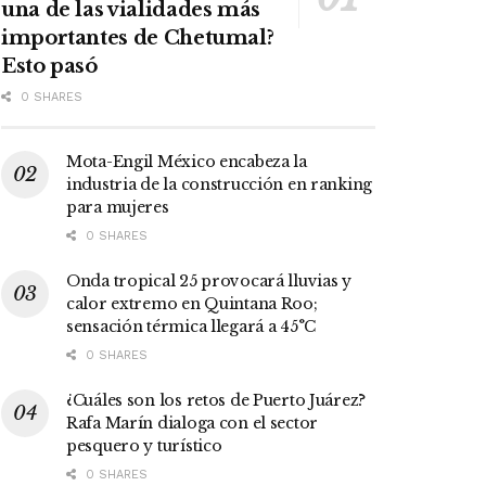
una de las vialidades más
importantes de Chetumal?
Esto pasó
0 SHARES
Mota-Engil México encabeza la
industria de la construcción en ranking
para mujeres
0 SHARES
Onda tropical 25 provocará lluvias y
calor extremo en Quintana Roo;
sensación térmica llegará a 45°C
0 SHARES
¿Cuáles son los retos de Puerto Juárez?
Rafa Marín dialoga con el sector
pesquero y turístico
0 SHARES