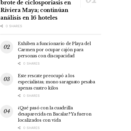
brote de ciclosporiasis en
Riviera Maya; continúan
análisis en 16 hoteles
0 SHARES
Exhiben a funcionario de Playa del
Carmen por ocupar cajón para
personas con discapacidad
0 SHARES
Este rescate preocupó a los
especialistas; mono saraguato pesaba
apenas cuatro kilos
0 SHARES
¿Qué pasó con la cuadrilla
desaparecida en Bacalar? Ya fueron
localizados con vida
0 SHARES