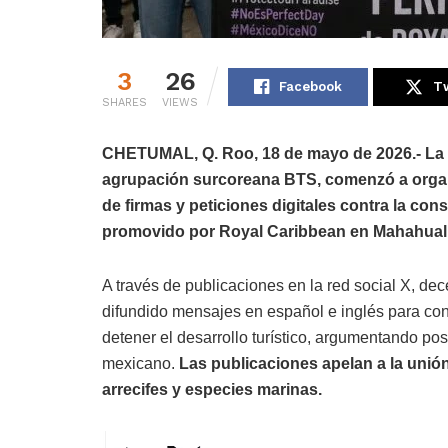
3
26
Facebook
Tw
SHARES
VIEWS
CHETUMAL, Q. Roo, 18 de mayo de 2026.- La 
agrupación surcoreana BTS, comenzó a organ
de firmas y peticiones digitales contra la con
promovido por Royal Caribbean en Mahahual
A través de publicaciones en la red social X, d
difundido mensajes en español e inglés para co
detener el desarrollo turístico, argumentando po
mexicano.
Las publicaciones apelan a la unió
arrecifes y especies marinas.