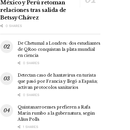
México y Perú retoman
relaciones tras salida de
Betssy Chávez
0 SHARES
De Chetumal a Londres: dos estudiantes
de QRoo conquistan la plata mundial
en ciencia
0 SHARES
Detectan caso de hantavirus en turista
que pasó por Francia y llegó a España;
activan protocolos sanitarios
0 SHARES
Quintanarroenses prefieren a Rafa
Marín rumbo a la gubernatura, según
Alius Polls
1 SHARES