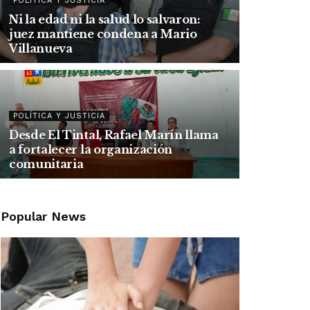
POLÍTICA Y JUSTICIA
Ni la edad ni la salud lo salvaron:
juez mantiene condena a Mario
Villanueva
POLÍTICA Y JUSTICIA
Desde El Tintal, Rafael Marín llama
a fortalecer la organización
comunitaria
Popular News