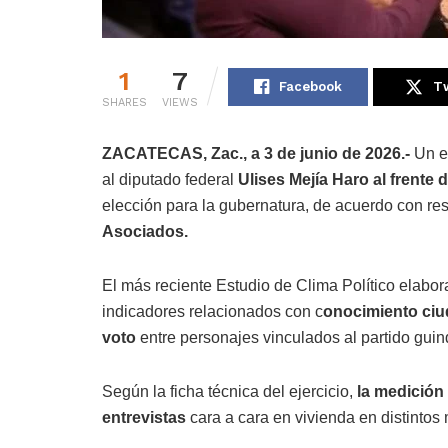
1
7
Facebook
Tw
SHARES
VIEWS
ZACATECAS, Zac., a 3 de junio de 2026.-
Un es
al diputado federal
Ulises Mejía Haro al frente 
elección para la gubernatura, de acuerdo con res
Asociados.
El más reciente Estudio de Clima Político elabor
indicadores relacionados con c
onocimiento ciud
voto
entre personajes vinculados al partido guin
Según la ficha técnica del ejercicio,
la medición 
entrevistas
cara a cara en vivienda en distintos 