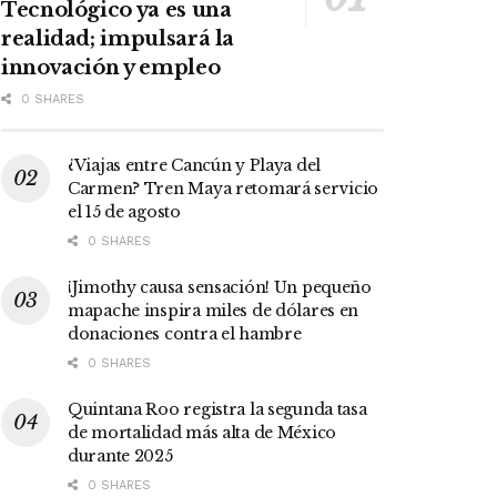
Tecnológico ya es una
realidad; impulsará la
innovación y empleo
0 SHARES
¿Viajas entre Cancún y Playa del
Carmen? Tren Maya retomará servicio
el 15 de agosto
0 SHARES
¡Jimothy causa sensación! Un pequeño
mapache inspira miles de dólares en
donaciones contra el hambre
0 SHARES
Quintana Roo registra la segunda tasa
de mortalidad más alta de México
durante 2025
0 SHARES