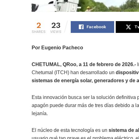
2
23
Facebook
Tw
SHARES
VIEWS
Por Eugenio Pacheco
CHETUMAL, QRoo, a 11 de febrero de 2026.-
I
Chetumal (ITCH) han desarrollado un
dispositi
sistemas de energía solar, generadores y de
Esta innovación busca ser la solución definiti
apagón puede durar más de tres días debido a la 
lejanía.
El núcleo de esta tecnología es un
sistema de a
usuario qué tan grave es el problema eléctrico, 