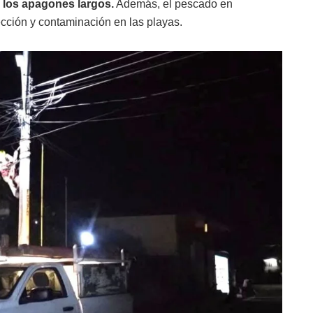
e los apagones largos.
Además, el pescado en
ción y contaminación en las playas.