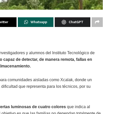
itter
Whatsapp
ChatGPT
nvestigadores y alumnos del Instituto Tecnológico de
vo capaz de detectar, de manera remota, fallas en
 almacenamiento.
va para comunidades aisladas como Xcalak, donde un
dificultad que representa para los técnicos, por su
lertas luminosas de cuatro colores
que indica al
el objetivo es que las familias no dependan totalmente de