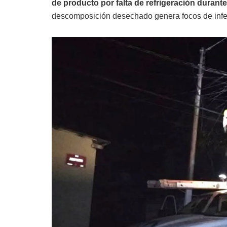
de producto por falta de refrigeración durant
descomposición desechado genera focos de infec