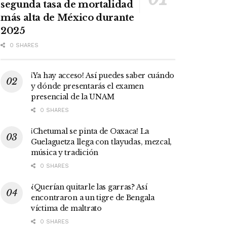
segunda tasa de mortalidad
más alta de México durante
2025
0 SHARES
¡Ya hay acceso! Así puedes saber cuándo
y dónde presentarás el examen
presencial de la UNAM
0 SHARES
¡Chetumal se pinta de Oaxaca! La
Guelaguetza llega con tlayudas, mezcal,
música y tradición
0 SHARES
¿Querían quitarle las garras? Así
encontraron a un tigre de Bengala
víctima de maltrato
0 SHARES