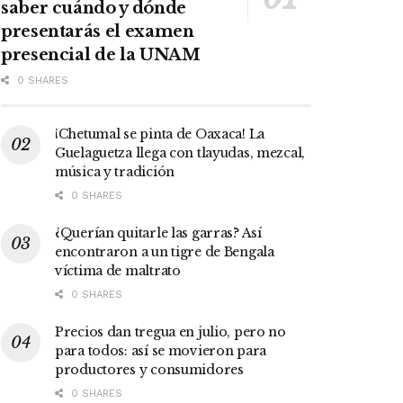
saber cuándo y dónde
presentarás el examen
presencial de la UNAM
0 SHARES
¡Chetumal se pinta de Oaxaca! La
Guelaguetza llega con tlayudas, mezcal,
música y tradición
0 SHARES
¿Querían quitarle las garras? Así
encontraron a un tigre de Bengala
víctima de maltrato
0 SHARES
Precios dan tregua en julio, pero no
para todos: así se movieron para
productores y consumidores
0 SHARES