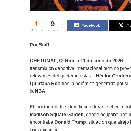
1
9
Facebook
Tw
SHARES
VIEWS
Por Staff
CHETUMAL, Q. Roo, a 11 de junio de 2026.-
Lo
transmisión deportiva internacional terminó prov
relevantes del gobierno estatal.
Héctor Contrer
Quintana Roo
tras la polémica generada por su 
la
NBA
.
El funcionario fue identificado durante el encuent
Madison Square Garden
, donde ocupaba una u
encontraba
Donald Trump
, situación que atraj
comunicación.