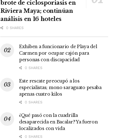
brote de ciclosporiasis en
Riviera Maya; continúan
análisis en 16 hoteles
0 SHARES
Exhiben a funcionario de Playa del
Carmen por ocupar cajón para
personas con discapacidad
0 SHARES
Este rescate preocupó a los
especialistas; mono saraguato pesaba
apenas cuatro kilos
0 SHARES
¿Qué pasó con la cuadrilla
desaparecida en Bacalar? Ya fueron
localizados con vida
0 SHARES