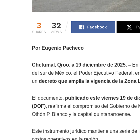
3
32
Facebook
Tw
SHARES
VIEWS
Por Eugenio Pacheco
Chetumal, Qroo, a 19 diciembre de 2025. –
En 
del sur de México, el Poder Ejecutivo Federal, 
un
decreto que amplía la vigencia de la Zona 
El documento,
publicado este viernes 19 de dic
(DOF)
, reafirma el compromiso del Gobierno de 
Othón P. Blanco y la capital quintanarroense.
Este instrumento jurídico mantiene una serie de i
costos operativos en la región.